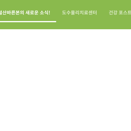
철산바른본의 새로운 소식!
도수물리치료센터
건강 포스