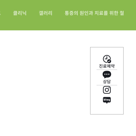
트
클리닉
갤러리
통증의 원인과 치료를 위한 철산바
진료예약
상담