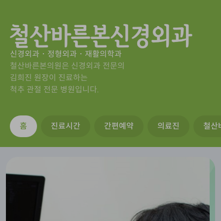
철산바른본신경외과
신경외과
･
정형외과
･
재활의학과
철산바른본의원은 신경외과 전문의
김희진 원장이 진료하는
척추 관절 전문 병원입니다.
홈
진료시간
간편예약
의료진
철산