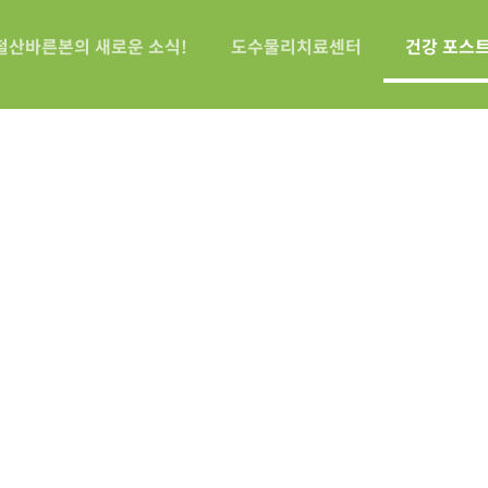
철산바른본의 새로운 소식!
도수물리치료센터
건강 포스