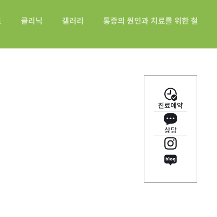
트
클리닉
갤러리
통증의 원인과 치료를 위한 철산바
진료예약
상담