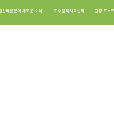
철산바른본의 새로운 소식!
도수물리치료센터
건강 포스